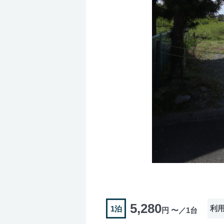
5,280
利
1泊
円 〜／1台