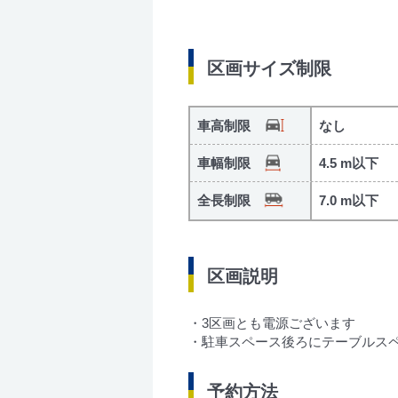
区画サイズ制限
車高制限
なし
車幅制限
4.5 m以下
全長制限
7.0 m以下
区画説明
・3区画とも電源ございます
・駐車スペース後ろにテーブルス
予約方法