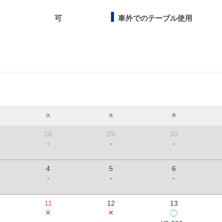
可
車外でのテーブル使用
火
水
木
28
29
30
-
-
-
4
5
6
-
-
-
11
12
13
✕
✕
◯