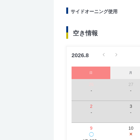
サイドオーニング使用
空き情報
2026.8
日
月
26
27
-
-
2
3
-
-
9
10
✕
◯