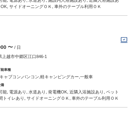
能, 電源あり, 水道あり, 施設内入浴施設あり, 近隣入浴施設あ
トOK, サイドオーニングＯＫ, 車外のテーブル利用ＯＫ
,000 〜
/ 日
上越市中郷区江口846-1
可能車種
,キャブコン,バンコン,軽キャンピングカー,一般車
設備
能, 電源あり, 水道あり, 発電機OK, 近隣入浴施設あり, ペット
4時間トイレあり, サイドオーニングＯＫ, 車外のテーブル利用ＯＫ