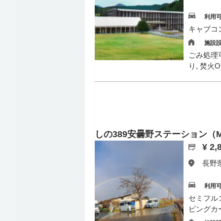
利用
キャブコ
施設
ごみ処理可
り, 焚火
しの389安曇野ステーション（Motorh
¥ 2
長野県
利用
セミフル
ピングカ