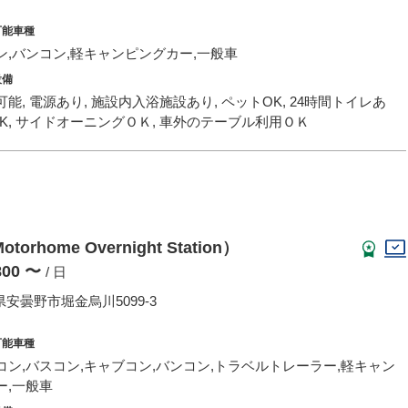
可能車種
ン,バンコン,軽キャンピングカー,一般車
設備
能, 電源あり, 施設内入浴施設あり, ペットOK, 24時間トイレあ
OK, サイドオーニングＯＫ, 車外のテーブル利用ＯＫ
ome Overnight Station）
,800 〜
/ 日
安曇野市堀金烏川5099-3
可能車種
コン,バスコン,キャブコン,バンコン,トラベルトレーラー,軽キャン
ー,一般車