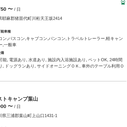
,750 〜
/ 日
耶麻郡猪苗代町川桁天王坂2414
可能車種
コン,バスコン,キャブコン,バンコン,トラベルトレーラー,軽キャン
ー,一般車
設備
能, 電源あり, 水道あり, 施設内入浴施設あり, ペットOK, 24時間
り, ドッグランあり, サイドオーニングＯＫ, 車外のテーブル利用Ｏ
ストキャンプ葉山
,000 〜
/ 日
県三浦郡葉山町上山口1431-1