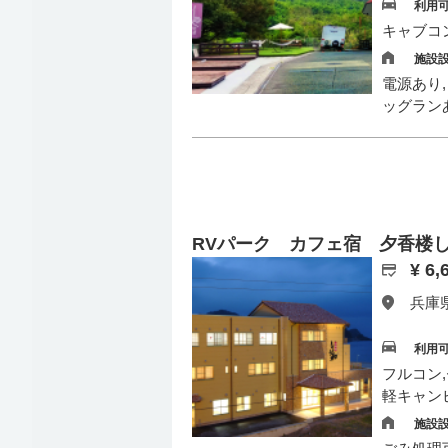
利用
キャブコ
施設
電源あり,
ッグランあ
RVパーク カフェ宿 夕香楼
¥ 6
兵庫県
利用
フルコン
軽キャン
施設