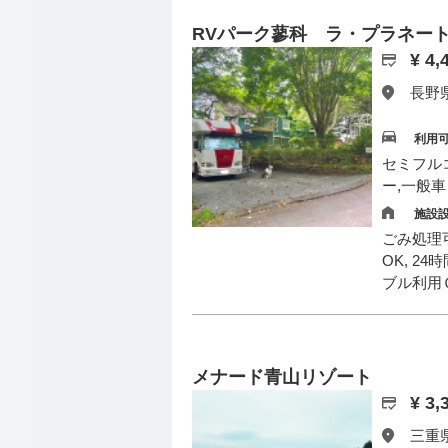
RVパーク蓼科 ラ・プラネー
¥ 4
長野県
利用
セミフル
ー,一般車
施設
ごみ処理可
OK, 2
ブル利用
メナード青山リゾート
¥ 3
三重県