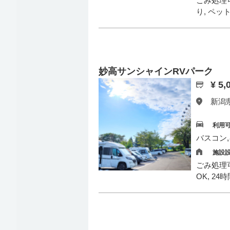
ごみ処理可
り, ペッ
妙高サンシャインRVパーク
¥ 5
新潟県
利用
バスコン
施設
ごみ処理可
OK, 2