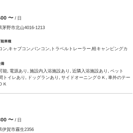
ト
,400 〜
/ 日
茅野市北山4016-1213
可能車種
コン,キャブコン,バンコン,トラベルトレーラー,軽キャンピングカ
設備
能, 電源あり, 施設内入浴施設あり, 近隣入浴施設あり, ペット
4時間トイレあり, ドッグランあり, サイドオーニングＯＫ, 車外のテー
ＯＫ
,300 〜
/ 日
伊賀市霧生2356