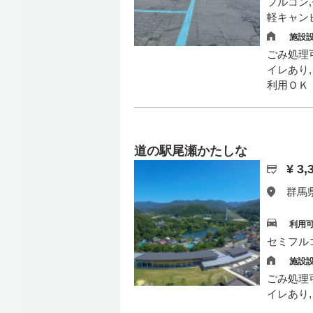
フルコン
軽キャン
施設
ごみ処理可
イレあり
利用ＯＫ
道の駅尾瀬かたしな
¥ 3
群馬県
利用
セミフル
施設
ごみ処理可
イレあり