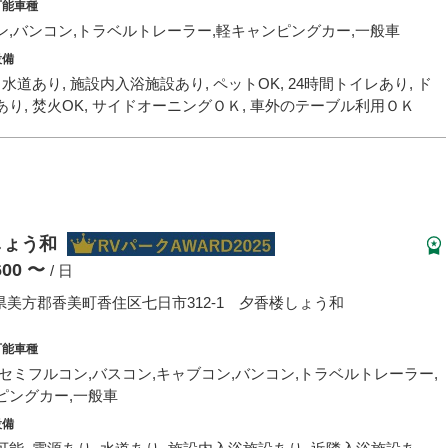
可能車種
ン,バンコン,トラベルトレーラー,軽キャンピングカー,一般車
設備
 水道あり, 施設内入浴施設あり, ペットOK, 24時間トイレあり, ド
り, 焚火OK, サイドオーニングＯＫ, 車外のテーブル利用ＯＫ
しょう和
,600 〜
/ 日
美方郡香美町香住区七日市312-1 夕香楼しょう和
可能車種
,セミフルコン,バスコン,キャブコン,バンコン,トラベルトレーラー,
ピングカー,一般車
設備