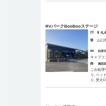
RVパークBooBooステージ
¥ 4
山口県
利用
キャブコ
施設
ごみ処理可
り, ペッ
り, 焚火