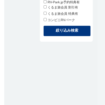
RV-Park.jp予約特典有
くるま旅会員 割引有
くるま旅会員 特典有
コンビニRVパーク
絞り込み検索