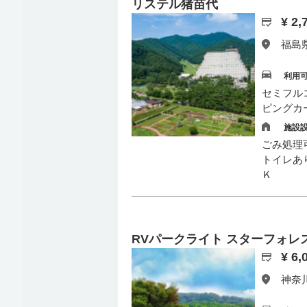
リステル猪苗代
¥ 2
福島県
利用
セミフル
ピングカ
施設
ごみ処理可
トイレあ
Ｋ
RVパークライト スターフォレ
¥ 6
神奈川