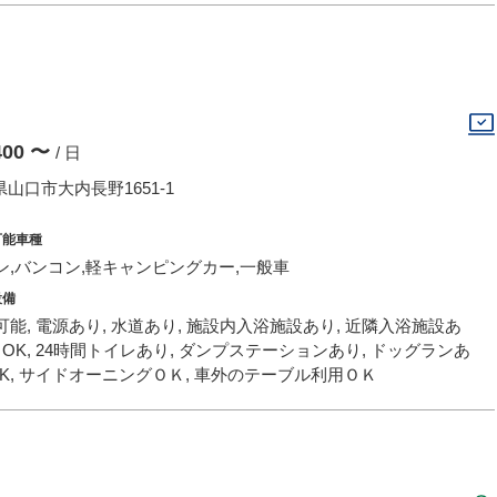
,400 〜
/ 日
山口市大内長野1651-1
可能車種
ン,バンコン,軽キャンピングカー,一般車
設備
能, 電源あり, 水道あり, 施設内入浴施設あり, 近隣入浴施設あ
トOK, 24時間トイレあり, ダンプステーションあり, ドッグランあ
OK, サイドオーニングＯＫ, 車外のテーブル利用ＯＫ