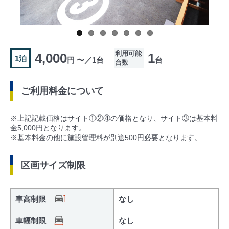
利用可能
4,000
1
1泊
円 〜／1台
台
台数
ご利用料金について
※上記記載価格はサイト①②④の価格となり、サイト③は基本料
金5,000円となります。
※基本料金の他に施設管理料が別途500円必要となります。
区画サイズ制限
車高制限
なし
車幅制限
なし