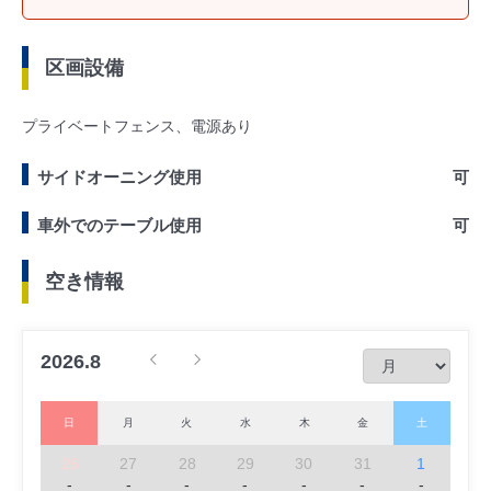
区画設備
プライベートフェンス、電源あり
サイドオーニング使用
可
車外でのテーブル使用
可
空き情報
2026.8
日
月
火
水
木
金
土
26
27
28
29
30
31
1
-
-
-
-
-
-
-