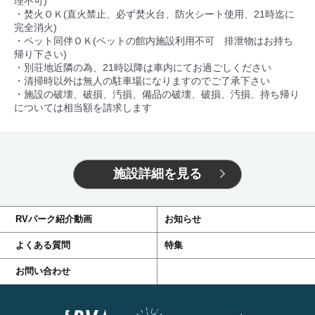
理不可)
・焚火ＯＫ(直火禁止、必ず焚火台、防火シート使用、21時迄に
完全消火)
・ペット同伴ＯＫ(ペットの館内施設利用不可 排泄物はお持ち
帰り下さい)
・別荘地近隣の為、21時以降は車内にてお過ごしください
・清掃時以外は無人の駐車場になりますのでご了承下さい
・施設の破壊、破損、汚損、備品の破壊、破損、汚損、持ち帰り
については相当額を請求します
施設詳細を見る
RVパーク紹介動画
お知らせ
よくある質問
特集
お問い合わせ