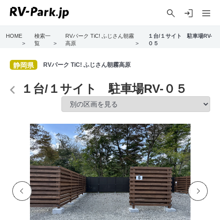
HOME
検索一
RVパーク TiC! ふじさん朝霧
１台/１サイト 駐車場RV-
>
覧
>
高原
>
０５
静岡県
RVパーク TiC! ふじさん朝霧高原
１台/１サイト 駐車場RV-０５
Previo
Next
us