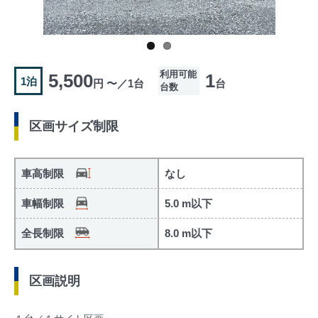
利用可能
5,500
1
1泊
円 〜／1台
台
台数
区画サイズ制限
車高制限
なし
車幅制限
5.0 m以下
全長制限
8.0 m以下
区画説明