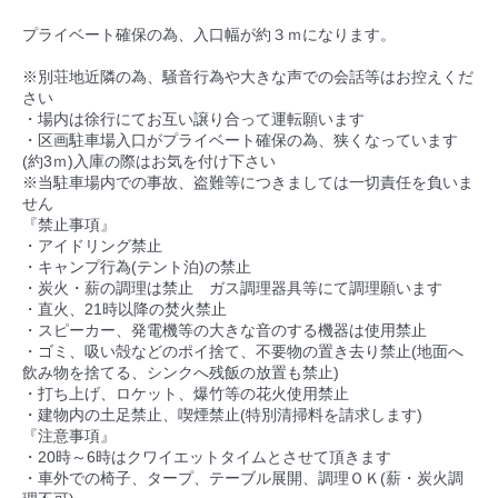
プライベート確保の為、入口幅が約３ｍになります。
※別荘地近隣の為、騒音行為や大きな声での会話等はお控えくだ
さい
・場内は徐行にてお互い譲り合って運転願います
・区画駐車場入口がプライベート確保の為、狭くなっています
(約3ｍ)入庫の際はお気を付け下さい
※当駐車場内での事故、盗難等につきましては一切責任を負いま
せん
『禁止事項』
・アイドリング禁止
・キャンプ行為(テント泊)の禁止
・炭火・薪の調理は禁止 ガス調理器具等にて調理願います
・直火、21時以降の焚火禁止
・スピーカー、発電機等の大きな音のする機器は使用禁止
・ゴミ、吸い殻などのポイ捨て、不要物の置き去り禁止(地面へ
飲み物を捨てる、シンクへ残飯の放置も禁止)
・打ち上げ、ロケット、爆竹等の花火使用禁止
・建物内の土足禁止、喫煙禁止(特別清掃料を請求します)
『注意事項』
・20時～6時はクワイエットタイムとさせて頂きます
・車外での椅子、タープ、テーブル展開、調理ＯＫ(薪・炭火調