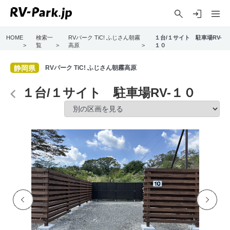
HOME
検索一
RVパーク TiC! ふじさん朝霧
１台/１サイト 駐車場RV-
>
覧
>
高原
>
１０
静岡県
RVパーク TiC! ふじさん朝霧高原
１台/１サイト 駐車場RV-１０
Previo
Next
us