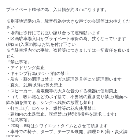
プライベート確保の為、入口幅が約３ｍになります。
※別荘地近隣の為、騒音行為や大きな声での会話等はお控えくだ
さい
・場内は徐行にてお互い譲り合って運転願います
・区画駐車場入口がプライベート確保の為、狭くなっています
(約3ｍ)入庫の際はお気を付け下さい
※当駐車場内での事故、盗難等につきましては一切責任を負いま
せん
『禁止事項』
・アイドリング禁止
・キャンプ行為(テント泊)の禁止
・炭火・薪の調理は禁止 ガス調理器具等にて調理願います
・直火、21時以降の焚火禁止
・スピーカー、発電機等の大きな音のする機器は使用禁止
・ゴミ、吸い殻などのポイ捨て、不要物の置き去り禁止(地面へ
飲み物を捨てる、シンクへ残飯の放置も禁止)
・打ち上げ、ロケット、爆竹等の花火使用禁止
・建物内の土足禁止、喫煙禁止(特別清掃料を請求します)
『注意事項』
・20時～6時はクワイエットタイムとさせて頂きます
・車外での椅子、タープ、テーブル展開、調理ＯＫ(薪・炭火調