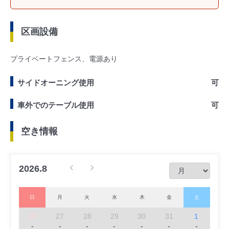
区画設備
プライベートフェンス、電源あり
サイドオーニング使用
可
車外でのテーブル使用
可
空き情報
2026.8
日
月
火
水
木
金
土
26
27
28
29
30
31
1
-
-
-
-
-
-
-