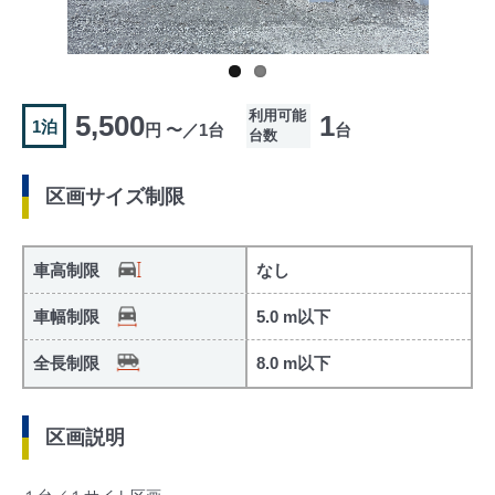
利用可能
5,500
1
1泊
円 〜／1台
台
台数
区画サイズ制限
車高制限
なし
車幅制限
5.0 m以下
全長制限
8.0 m以下
区画説明