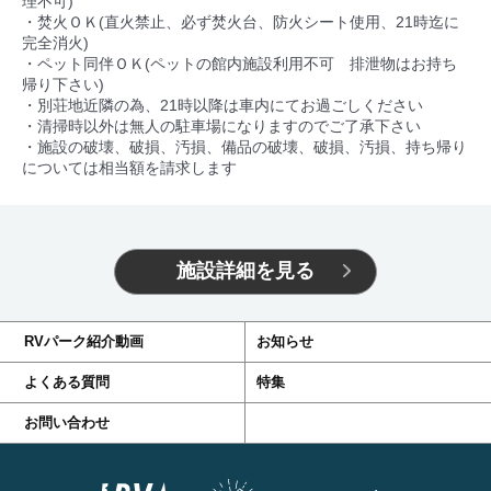
理不可)
・焚火ＯＫ(直火禁止、必ず焚火台、防火シート使用、21時迄に
完全消火)
・ペット同伴ＯＫ(ペットの館内施設利用不可 排泄物はお持ち
帰り下さい)
・別荘地近隣の為、21時以降は車内にてお過ごしください
・清掃時以外は無人の駐車場になりますのでご了承下さい
・施設の破壊、破損、汚損、備品の破壊、破損、汚損、持ち帰り
については相当額を請求します
施設詳細を見る
RVパーク紹介動画
お知らせ
よくある質問
特集
お問い合わせ