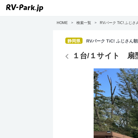
HOME
>
検索一覧
>
RVパーク TiC! ふじ
静岡県
RVパーク TiC! ふじさん
１台/１サイト 扇型