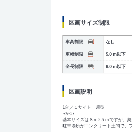
区画サイズ制限
車高制限
なし
車幅制限
5.0 m以下
全長制限
8.0 m以下
区画説明
1台／１サイト 扇型
RV-17
基本サイズは８ｍ×５ｍですが、
駐車場所がコンクリート土間で、