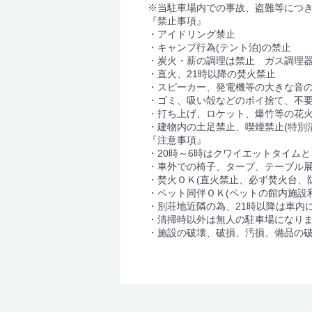
※当駐車場内での事故、盗難等につ
『禁止事項』
・アイドリング禁止
・キャンプ行為(テント泊)の禁止
・炭火・薪の調理は禁止 ガス調理
・直火、21時以降の焚火禁止
・スピーカー、発電機等の大きな音
・ゴミ、吸い殻などのポイ捨て、不要
・打ち上げ、ロケット、爆竹等の花
・建物内の土足禁止、喫煙禁止(特別
『注意事項』
・20時～6時はクワイエットタイム
・車外での椅子、タープ、テーブル展
・焚火ＯＫ(直火禁止、必ず焚火台、
・ペット同伴ＯＫ(ペットの館内施設
・別荘地近隣の為、21時以降は車内
・清掃時以外は無人の駐車場になり
・施設の破壊、破損、汚損、備品の