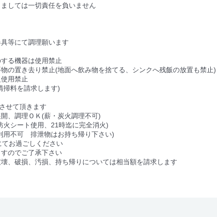
きましては一切責任を負いません
器具等にて調理願います
のする機器は使用禁止
物の置き去り禁止(地面へ飲み物を捨てる、シンクへ残飯の放置も禁止)
火使用禁止
清掃料を請求します)
とさせて頂きます
開、調理ＯＫ(薪・炭火調理不可)
防火シート使用、21時迄に完全消火)
利用不可 排泄物はお持ち帰り下さい)
にてお過ごしください
ますのでご了承下さい
破壊、破損、汚損、持ち帰りについては相当額を請求します