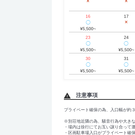
✕
✕
16
17
✕
◯
¥5,500~
23
24
◯
◯
¥5,500~
¥5,500~
30
31
◯
◯
¥5,500~
¥5,500~
注意事項
プライベート確保の為、入口幅が約
※別荘地近隣の為、騒音行為や大き
・場内は徐行にてお互い譲り合って
・区画駐車場入口がプライベート確保