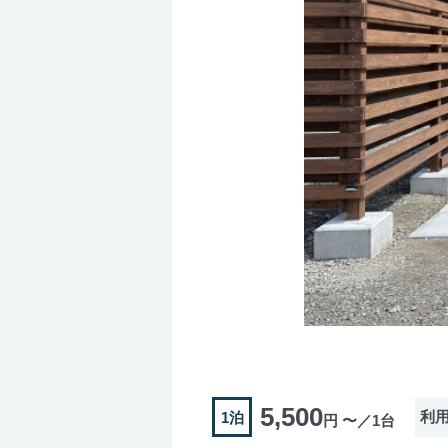
5,500
利
1泊
円 〜／1台