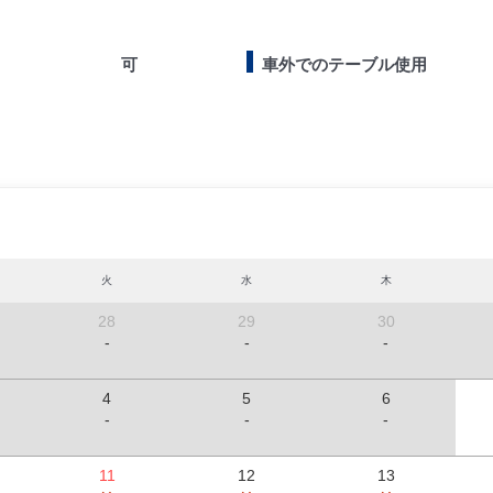
可
車外でのテーブル使用
火
水
木
28
29
30
-
-
-
4
5
6
-
-
-
11
12
13