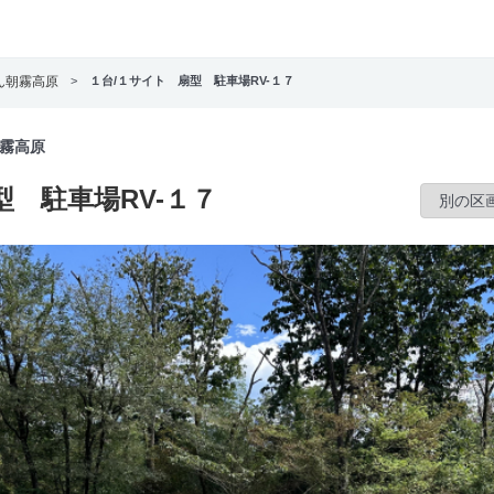
さん朝霧高原
>
１台/１サイト 扇型 駐車場RV-１７
朝霧高原
 駐車場RV-１７