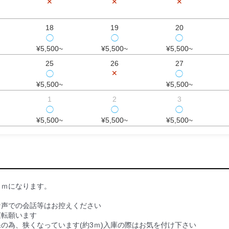
✕
✕
✕
18
19
20
◯
◯
◯
¥5,500~
¥5,500~
¥5,500~
25
26
27
✕
◯
◯
¥5,500~
¥5,500~
1
2
3
◯
◯
◯
¥5,500~
¥5,500~
¥5,500~
３ｍになります。
な声での会話等はお控えください
運転願います
の為、狭くなっています(約3ｍ)入庫の際はお気を付け下さい