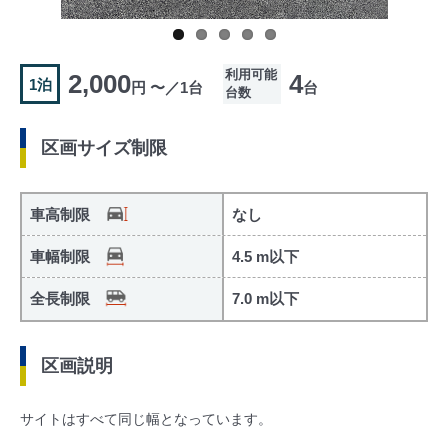
利用可能
2,000
4
1泊
円 〜／1台
台
台数
区画サイズ制限
車高制限
なし
車幅制限
4.5 m以下
全長制限
7.0 m以下
区画説明
サイトはすべて同じ幅となっています。