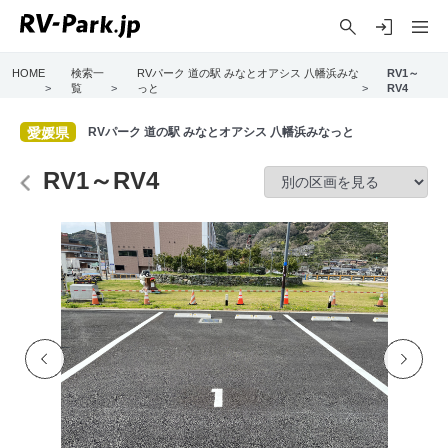
HOME
検索一
RVパーク 道の駅 みなとオアシス 八幡浜みな
RV1～
>
覧
>
っと
>
RV4
愛媛県
RVパーク 道の駅 みなとオアシス 八幡浜みなっと
RV1～RV4
Previo
Next
us