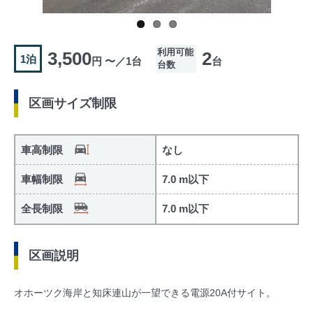
利用可能
3,500
2
1泊
円 〜／1台
台
台数
区画サイズ制限
車高制限
なし
車幅制限
7.0 m以下
全長制限
7.0 m以下
区画説明
オホーツク海岸と知床連山が一望できる電源20A付サイト。