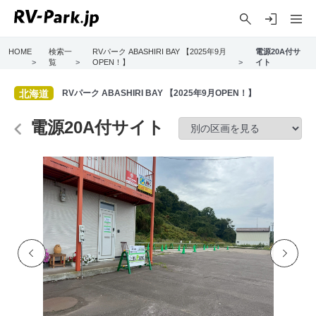
HOME
検索一
RVパーク ABASHIRI BAY 【2025年9月
電源20A付サ
>
覧
>
OPEN！】
>
イト
北海道
RVパーク ABASHIRI BAY 【2025年9月OPEN！】
電源20A付サイト
Previo
Next
us