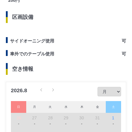
200円
区画設備
サイドオーニング使用
可
車外でのテーブル使用
可
空き情報
2026.8
日
月
火
水
木
金
土
26
27
28
29
30
31
1
-
-
-
-
-
-
-