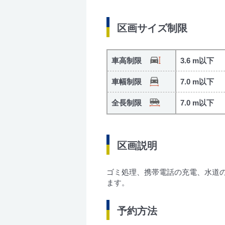
区画サイズ制限
車高制限
3.6 m以下
車幅制限
7.0 m以下
全長制限
7.0 m以下
区画説明
ゴミ処理、携帯電話の充電、水道
ます。
予約方法