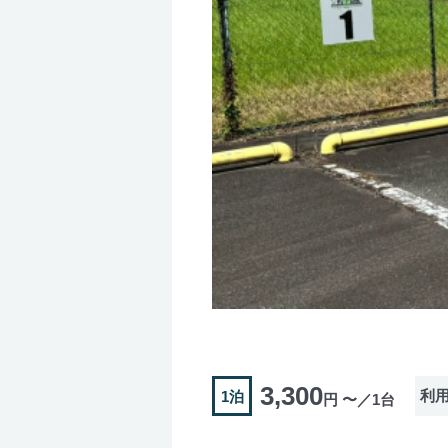
3,300
利
1泊
円 〜／1台