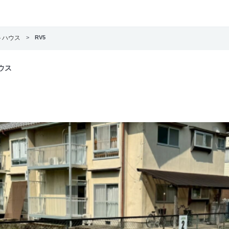
トハウス
>
RV5
ウス