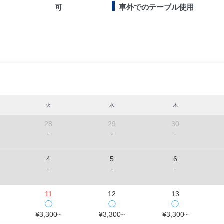
可
車外でのテーブル使用
火
水
木
28
29
30
-
-
-
4
5
6
-
-
-
11
12
13
◯
◯
◯
¥3,300~
¥3,300~
¥3,300~