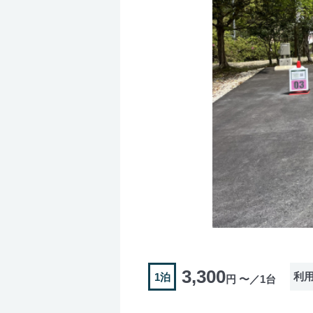
3,300
利
1泊
円 〜／1台