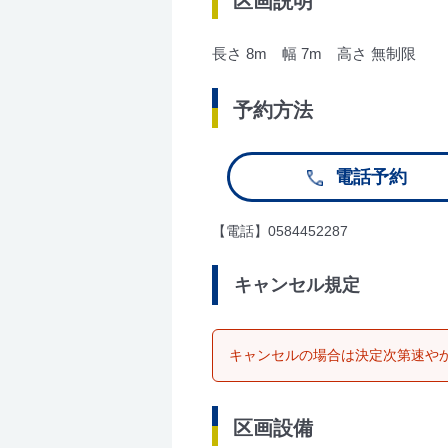
区画説明
長さ 8m 幅 7m 高さ 無制限
予約方法
電話予約
【電話】0584452287
キャンセル規定
キャンセルの場合は決定次第速や
区画設備