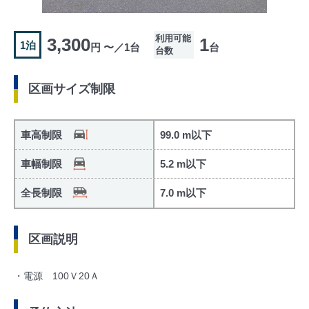
利用可能
3,300
1
1泊
円 〜／1台
台
台数
区画サイズ制限
車高制限
99.0 m以下
車幅制限
5.2 m以下
全長制限
7.0 m以下
区画説明
・電源 100Ｖ20Ａ