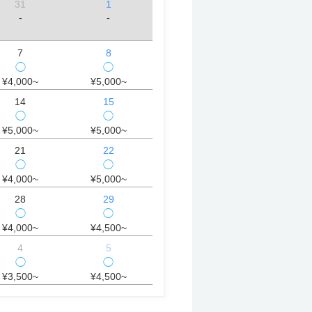
31
1
-
-
7
8
◯
◯
¥4,000~
¥5,000~
14
15
◯
◯
¥5,000~
¥5,000~
21
22
◯
◯
¥4,000~
¥5,000~
28
29
◯
◯
¥4,000~
¥4,500~
4
5
◯
◯
¥3,500~
¥4,500~