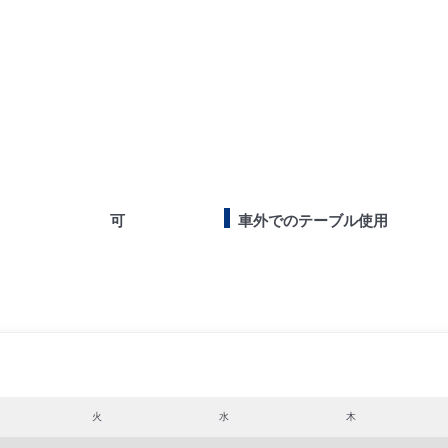
可
車外でのテーブル使用
火
水
木