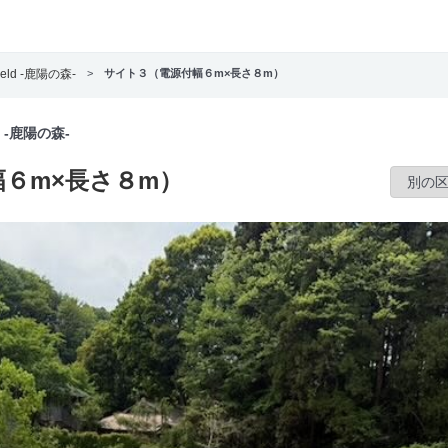
eld -鹿陽の森-
>
サイト３（電源付幅６m×長さ８m）
d -鹿陽の森-
６m×長さ８m）