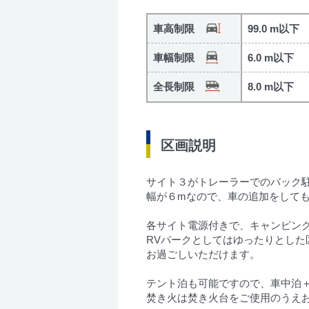
車高制限
99.0 m以下
車幅制限
6.0 m以下
全長制限
8.0 m以下
区画説明
サイト３がトレーラーでのバック
幅が６mなので、車の追加をして
各サイト電源付きで、キャンピン
RVパークとしてはゆったりとし
お過ごしいただけます。
テント泊も可能ですので、車中泊
焚き火は焚き火台をご使用のうえ