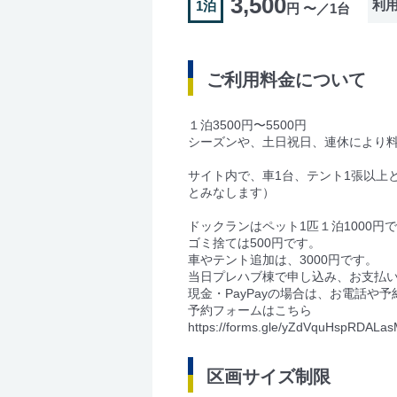
3,500
利
1泊
円 〜／1台
ご利用料金について
１泊3500円〜5500円
シーズンや、土日祝日、連休により
サイト内で、車1台、テント1張以上
とみなします）
ドックランはペット1匹１泊1000円
ゴミ捨ては500円です。
車やテント追加は、3000円です。
当日プレハブ棟で申し込み、お支払
現金・PayPayの場合は、お電話や
予約フォームはこちら
https://forms.gle/yZdVquHspRDALa
区画サイズ制限