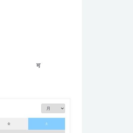
可
金
土