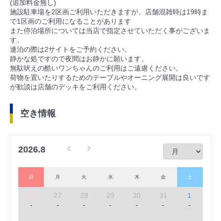
(追加料金無し)
施設駐車場を2区画ご利用いただきますが、店舗混雑時は19時ま
で1区画のご利用になることがあります
また停泊場所については当店で指定させていただく事がございま
す。
連泊の際は2サイトをご予約ください。
静かな処ですので夜間はお静かに願います。
無駄吠えの酷いワンちゃんのご利用はご遠慮ください。
荷物を置いたりするためのテーブルやオーニング展開は良いです
が歓談は店舗のデッキをご利用ください。
空き情報
2026.8
日
月
火
水
木
金
土
26
27
28
29
30
31
1
-
-
-
-
-
-
-