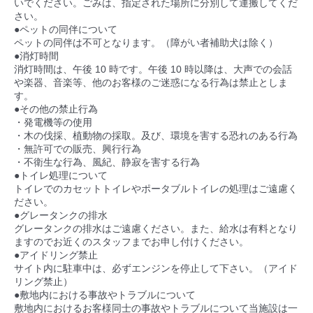
いでください。ごみは、指定された場所に分別して運搬してくだ
さい。
●ペットの同伴について
ペットの同伴は不可となります。（障がい者補助犬は除く）
●消灯時間
消灯時間は、午後 10 時です。午後 10 時以降は、大声での会話
や楽器、音楽等、他のお客様のご迷惑になる行為は禁止としま
す。
●その他の禁止行為
・発電機等の使用
・木の伐採、植動物の採取。及び、環境を害する恐れのある行為
・無許可での販売、興行行為
・不衛生な行為、風紀、静寂を害する行為
●トイレ処理について
トイレでのカセットトイレやポータブルトイレの処理はご遠慮く
ださい。
●グレータンクの排水
グレータンクの排水はご遠慮ください。また、給水は有料となり
ますのでお近くのスタッフまでお申し付けください。
●アイドリング禁止
サイト内に駐車中は、必ずエンジンを停止して下さい。（アイド
リング禁止）
●敷地内における事故やトラブルについて
敷地内におけるお客様同士の事故やトラブルについて当施設は一