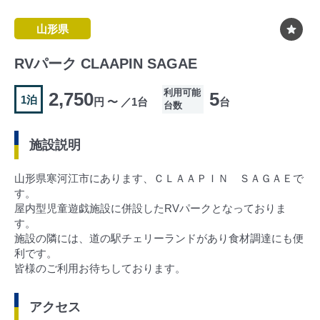
山形県
RVパーク CLAAPIN SAGAE
利用可能
2,750
5
1泊
円 〜 ／1台
台
台数
施設説明
山形県寒河江市にあります、ＣＬＡＡＰＩＮ ＳＡＧＡＥで
す。
屋内型児童遊戯施設に併設したRVパークとなっておりま
す。
施設の隣には、道の駅チェリーランドがあり食材調達にも便
利です。
皆様のご利用お待ちしております。
アクセス