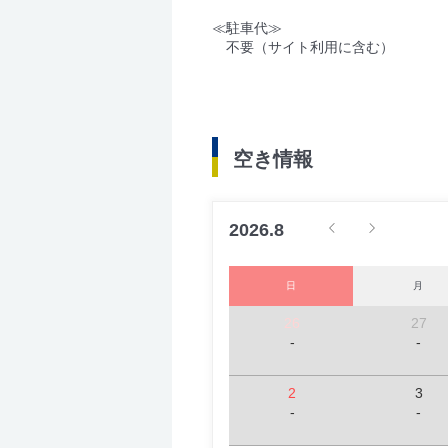
≪駐車代≫
不要（サイト利用に含む）
空き情報
2026.8
日
月
26
27
-
-
2
3
-
-