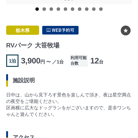
栃木県
RVパーク 大笹牧場
利用可能
3,900
12
1泊
円 〜 ／1台
台
台数
施設説明
日中は、山から見下ろす景色を楽しんで頂き、夜は星空満点
の夜空をご堪能ください。
区画横に広大なドッグランをがございますので、是非ワンち
ゃんと遊んでください。
アクセス