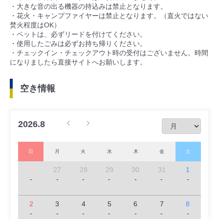
・大きな音の出る機器の持込みは禁止となります。
・花火・キャンプファイヤーは禁止となります。（直火ではない
焚火程度はOK）
・ペットは、必ずリードを付けてください。
・使用したごみは必ずお持ち帰りください。
・チェックイン・チェックアウト時の受付はございません。時間
になりましたら直接サイトへお願いします。
空き情報
2026.8
日
月
火
水
木
金
土
26
27
28
29
30
31
1
-
-
-
-
-
-
-
2
3
4
5
6
7
8
-
-
-
-
-
-
-