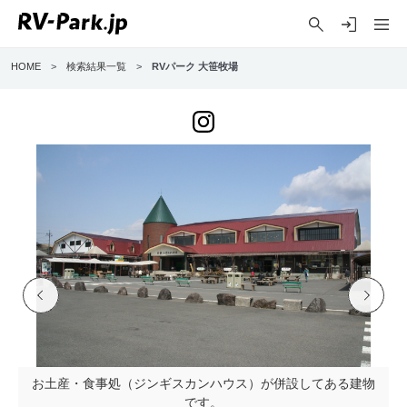
HOME
>
検索結果一覧
>
RVパーク 大笹牧場
Previo
Next
us
お土産・食事処（ジンギスカンハウス）が併設してある建物
です。