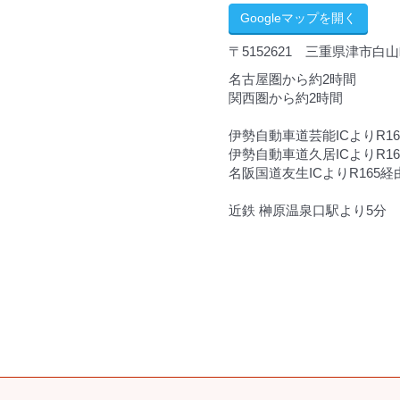
Googleマップを開く
〒5152621 三重県津市白山町
名古屋圏から約2時間
関西圏から約2時間
伊勢自動車道芸能ICよりR16
伊勢自動車道久居ICよりR165
名阪国道友生ICよりR165経由
近鉄 榊原温泉口駅より5分