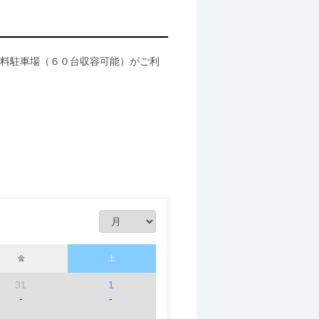
無料駐車場（６０台収容可能）がご利
金
土
31
1
-
-