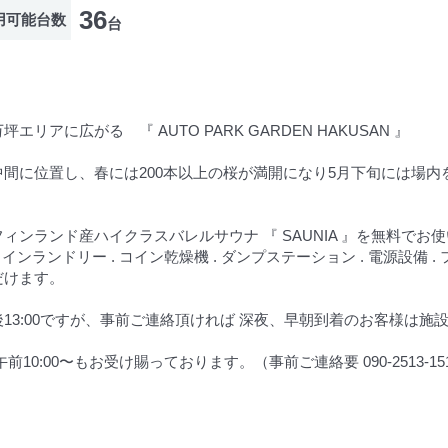
36
用可能台数
台
アに広がる 『 AUTO PARK GARDEN HAKUSAN 』
間に位置し、春には200本以上の桜が満開になり5月下旬には場
ンランド産ハイクラスバレルサウナ 『 SAUNIA 』を無料でお
ンランドリー . コイン乾燥機 . ダンプステーション . 電源設備 . フ
だけます。
13:00ですが、事前ご連絡頂ければ 深夜、早朝到着のお客様は施
0:00〜もお受け賜っております。（事前ご連絡要 090-2513-151