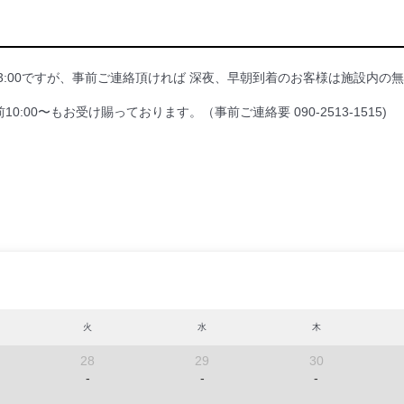
3:00ですが、事前ご連絡頂ければ 深夜、早朝到着のお客様は施設内の
:00〜もお受け賜っております。（事前ご連絡要 090-2513-1515)
火
水
木
28
29
30
-
-
-