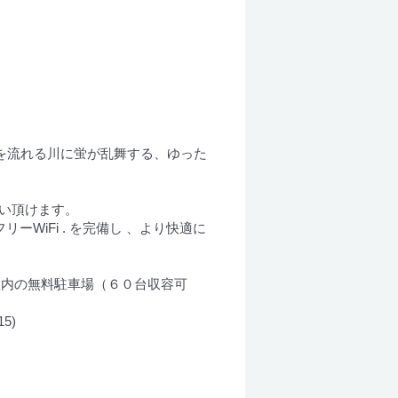
内を流れる川に蛍が乱舞する、ゆった
使い頂けます。
リーWiFi . を完備し 、より快適に
設内の無料駐車場（６０台収容可
5)