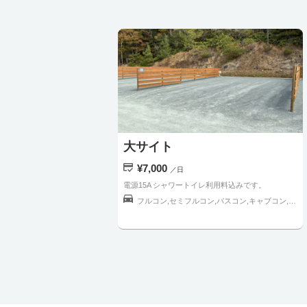
大サイト
¥7,000
／日
電源15A シャワートイレ利用料込みです。
フルコン,セミフルコン,バスコン,キャブコン,バンコン,トラベルトレーラー,軽キャンピングカー