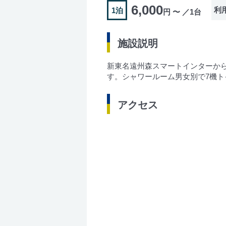
6,000
利
1泊
円 〜 ／1台
施設説明
新東名遠州森スマートインターから
す。シャワールーム男女別で7機
アクセス