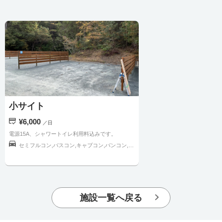
小サイト
¥6,000
／日
電源15A、シャワートイレ利用料込みです。
セミフルコン,バスコン,キャブコン,バンコン,トラベルトレーラー,軽キャンピングカー
施設一覧へ戻る