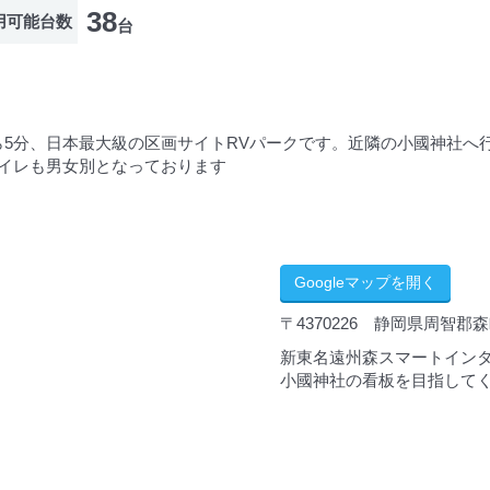
38
用可能台数
台
5分、日本最大級の区画サイトRVパークです。近隣の小國神社へ
トイレも男女別となっております
Googleマップを開く
〒4370226 静岡県周智郡森町
新東名遠州森スマートインタ
小國神社の看板を目指して