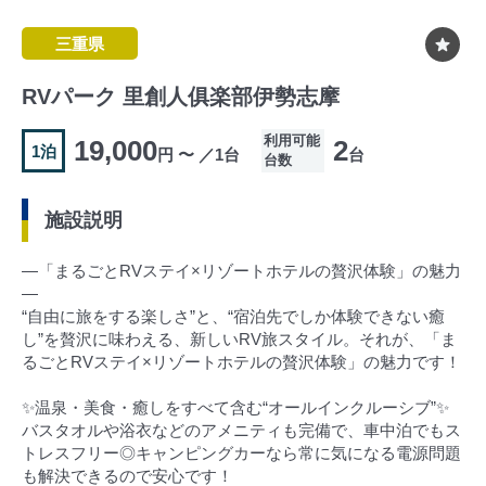
三重県
RVパーク 里創人俱楽部伊勢志摩
利用可能
19,000
2
1泊
円 〜 ／1台
台
台数
施設説明
―「まるごとRVステイ×リゾートホテルの贅沢体験」の魅力
―
“自由に旅をする楽しさ”と、“宿泊先でしか体験できない癒
し”を贅沢に味わえる、新しいRV旅スタイル。それが、「ま
るごとRVステイ×リゾートホテルの贅沢体験」の魅力です！
✨温泉・美食・癒しをすべて含む“オールインクルーシブ”✨
バスタオルや浴衣などのアメニティも完備で、車中泊でもス
トレスフリー◎キャンピングカーなら常に気になる電源問題
も解決できるので安心です！