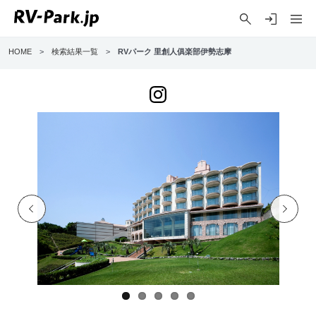
HOME
>
検索結果一覧
>
RVパーク 里創人俱楽部伊勢志摩
Previo
Next
us