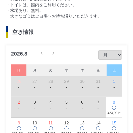
・トイレは、館内をご利用ください。
・水場あり、無料。
・大きなゴミはご自宅へお持ち帰りいただきます。
空き情報
2026.8
日
月
火
水
木
金
土
26
27
28
29
30
31
1
-
-
-
-
-
-
-
2
3
4
5
6
7
8
-
-
-
-
-
-
◯
¥23,001~
9
10
11
12
13
14
15
◯
◯
◯
◯
◯
◯
◯