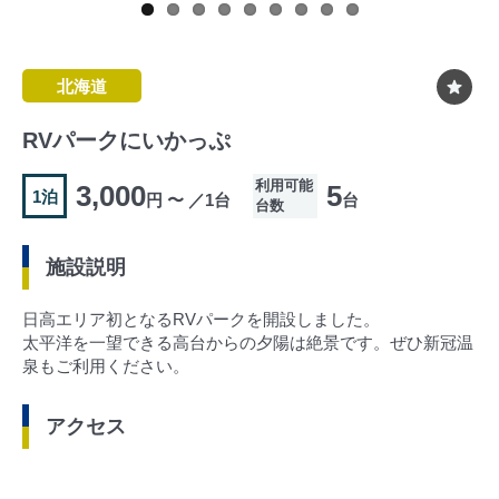
北海道
RVパークにいかっぷ
利用可能
3,000
5
1泊
円 〜 ／1台
台
台数
施設説明
日高エリア初となるRVパークを開設しました。
太平洋を一望できる高台からの夕陽は絶景です。ぜひ新冠温
泉もご利用ください。
アクセス