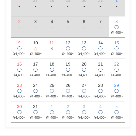
26
27
28
29
30
31
1
-
-
-
-
-
-
-
2
3
4
5
6
7
8
-
-
-
-
-
-
◯
¥4,400~
9
10
11
12
13
14
15
◯
△
✕
◯
◯
◯
◯
¥4,400~
¥4,400~
¥4,400~
¥4,400~
¥4,400~
¥4,400~
16
17
18
19
20
21
22
◯
◯
◯
◯
◯
◯
◯
¥4,400~
¥4,400~
¥4,400~
¥4,400~
¥4,400~
¥4,400~
¥4,400~
23
24
25
26
27
28
29
◯
◯
◯
◯
◯
◯
◯
¥4,400~
¥4,400~
¥4,400~
¥4,400~
¥4,400~
¥4,400~
¥4,400~
30
31
1
2
3
4
5
◯
◯
◯
◯
◯
◯
◯
¥4,400~
¥4,400~
¥4,400~
¥4,400~
¥4,400~
¥4,400~
¥4,400~