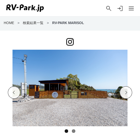
HOME
>
検索結果一覧
>
RV-PARK MARISOL
Previo
Next
us