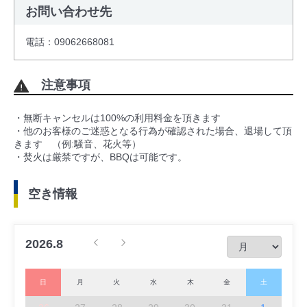
お問い合わせ先
電話：09062668081
注意事項
・無断キャンセルは100%の利用料金を頂きます
・他のお客様のご迷惑となる行為が確認された場合、退場して頂
きます （例:騒音、花火等）
・焚火は厳禁ですが、BBQは可能です。
空き情報
2026.8
日
月
火
水
木
金
土