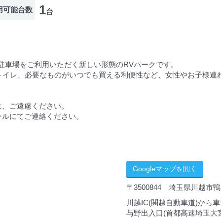
1
用可能台数
台
駐車場をご利用いただく新しい形態のRVパークです。
なトイレ、必要なものがいつでも買える利便性など、女性やお子様連
は、ご遠慮ください。
ールにてご連絡ください。
Googleマップを開く
〒3500844 埼玉県川越市鴨田
川越IC(関越自動車道)から車
与野出入口(首都高速埼玉大宮