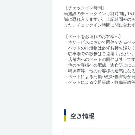
【チェックイン時間】
当施設のチェックイン可能時間は15:00
誠に恐れ入りますが、上記時間外の
また、チェックイン時間に間に合わ
【ペットをお連れのお客様へ】
・本サービスにおいて同伴できるペ
・ペットの排泄物は必ずお持ち帰り
・駐車場での散歩はご遠慮ください
・店舗内へのペットの同伴は禁止で
・他のお客様への配慮、逃亡防止に
・鳴き声等、他のお客様の迷惑にな
・ペットによる汚損･破損･傷害等が
・ペットによる交通事故・咬傷事故
空き情報