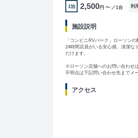
2,500
利
1泊
円 〜 ／1台
施設説明
「コンビニRVパーク」ローソンの
24時間店員がいる安心感、清潔
だけます。
※ローソン店舗へのお問い合わせ
不明点は下記問い合わせ先までメ
アクセス