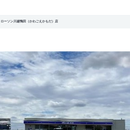
ク ローソン川越鴨田（かわごえかもだ）店