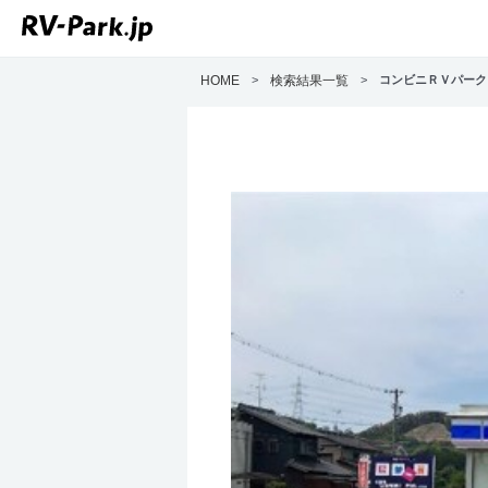
HOME
>
検索結果一覧
>
コンビニＲＶパー