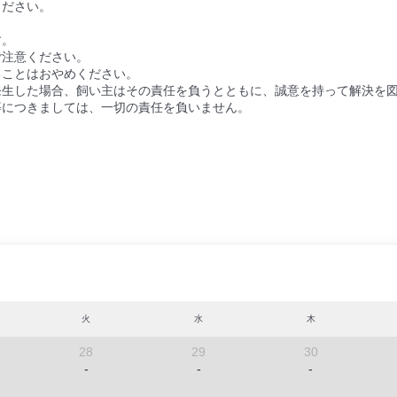
ください。
。
す。
ご注意ください。
ることはおやめください。
発生した場合、飼い主はその責任を負うとともに、誠意を持って解決を
等につきましては、一切の責任を負いません。
火
水
木
28
29
30
-
-
-