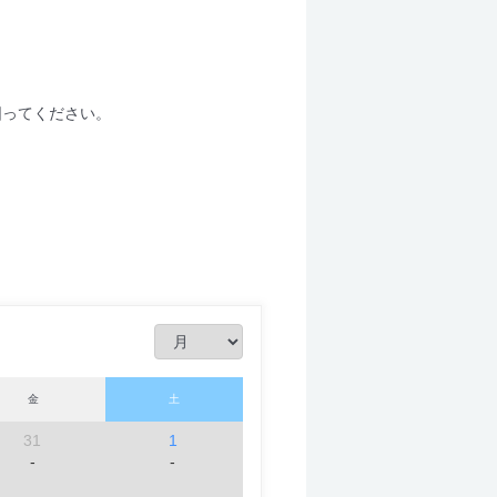
図ってください。
金
土
31
1
-
-