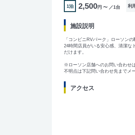
2,500
利
1泊
円 〜 ／1台
施設説明
「コンビニRVパーク」ローソンの
24時間店員がいる安心感、清潔
だけます。
※ローソン店舗へのお問い合わせ
不明点は下記問い合わせ先までメ
アクセス