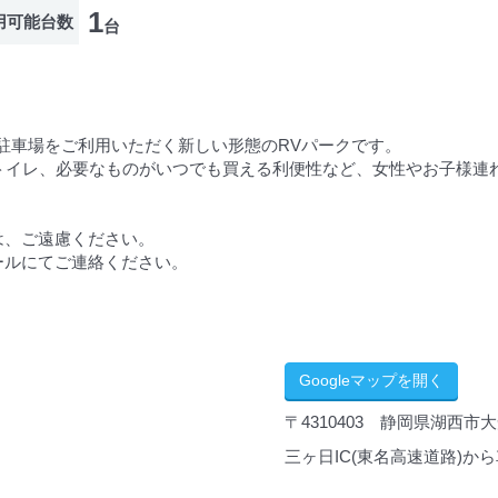
1
用可能台数
台
駐車場をご利用いただく新しい形態のRVパークです。
なトイレ、必要なものがいつでも買える利便性など、女性やお子様連
は、ご遠慮ください。
ールにてご連絡ください。
Googleマップを開く
〒4310403 静岡県湖西市大
三ヶ日IC(東名高速道路)から