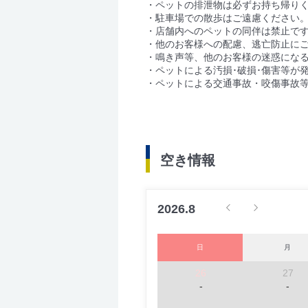
・ペットの排泄物は必ずお持ち帰り
・駐車場での散歩はご遠慮ください
・店舗内へのペットの同伴は禁止で
・他のお客様への配慮、逃亡防止に
・鳴き声等、他のお客様の迷惑にな
・ペットによる汚損･破損･傷害等が
・ペットによる交通事故・咬傷事故
空き情報
2026.8
日
月
26
27
-
-