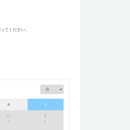
図ってください。
金
土
31
1
-
-