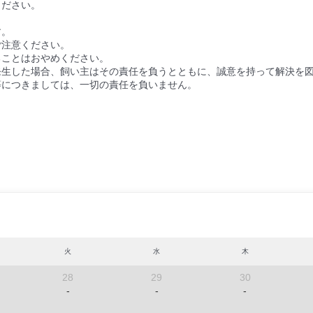
ください。
。
す。
ご注意ください。
ることはおやめください。
発生した場合、飼い主はその責任を負うとともに、誠意を持って解決を
等につきましては、一切の責任を負いません。
火
水
木
28
29
30
-
-
-