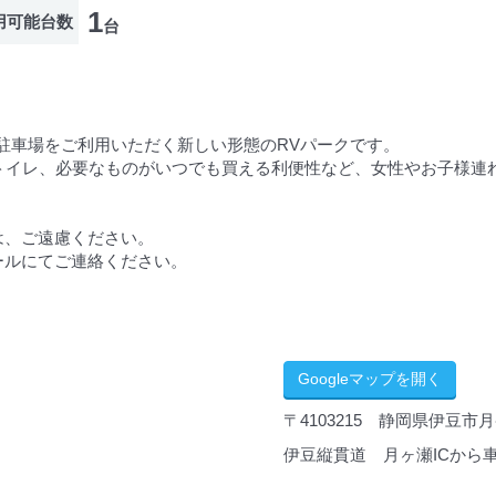
1
用可能台数
台
駐車場をご利用いただく新しい形態のRVパークです。
なトイレ、必要なものがいつでも買える利便性など、女性やお子様連
は、ご遠慮ください。
ールにてご連絡ください。
Googleマップを開く
〒4103215 静岡県伊豆市月ケ
伊豆縦貫道 月ヶ瀬ICから車