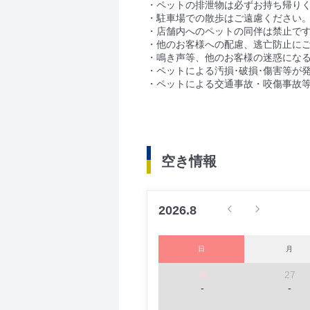
・ペットの排泄物は必ずお持ち帰り
・駐車場での散歩はご遠慮ください
・店舗内へのペットの同伴は禁止で
・他のお客様への配慮、逃亡防止に
・鳴き声等、他のお客様の迷惑にな
・ペットによる汚損･破損･傷害等が
・ペットによる交通事故・咬傷事故
空き情報
2026.8
日
月
26
27
-
-