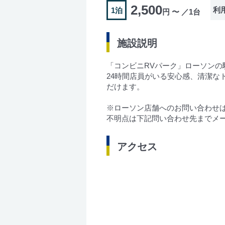
2,500
利
1泊
円 〜 ／1台
施設説明
「コンビニRVパーク」ローソンの
24時間店員がいる安心感、清潔
だけます。
※ローソン店舗へのお問い合わせ
不明点は下記問い合わせ先までメ
アクセス