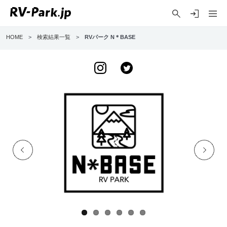
HOME
>
検索結果一覧
>
RVパーク N＊BASE
Previo
Next
us