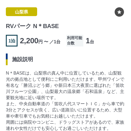
山梨県
RVパーク N＊BASE
利用可能
2,200
1
1泊
円 〜 ／1台
台
台数
施設説明
N＊BASEは、山梨県の真ん中に位置しているため、山梨観
光の拠点地として便利にご利用いただけます。甲州ワインで
有名な「勝沼ぶどう郷」や新日本三大夜景に選ばれた「笛吹
川フルーツ公園」、山梨最大の温泉郷「石和温泉」など、主
要観光地に近い場所です。
また、中央自動車道の「笛吹八代スマートＩＣ」から車で約
3分とアクセスが良く、広い道路沿いに位置するため、大型
車や牽引車でもお気軽にお越しいただけます。
周囲には病院やコンビニ、ドラッグストアがあるので、家族
連れや女性だけでも安心してお過ごしいただけます。