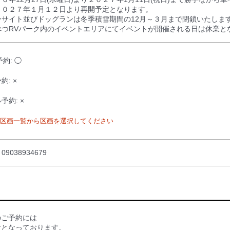
２０２７年１月１２日より再開予定となります。
ーサイト並びドッグランは冬季積雪期間の12月～３月まで閉鎖いたしま
べつRVパーク内のイベントエリアにてイベントが開催される日は休業と
予約: ◯
約: ×
予約: ×
区画一覧から区画を選択してください
9038934679
のご予約には
の受付となっております。