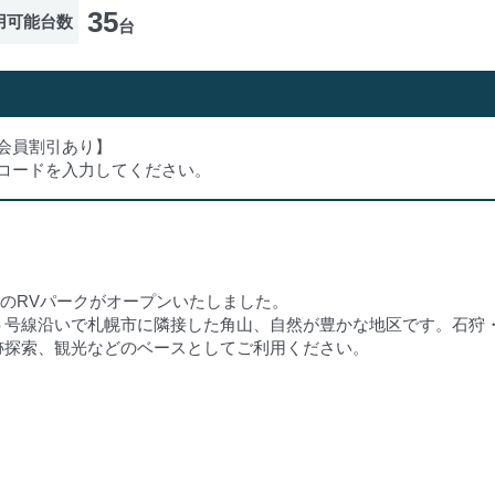
35
用可能台数
台
会員割引あり】
ンコードを入力してください。
に初のRVパークがオープンいたしました。
５号線沿いで札幌市に隣接した角山、自然が豊かな地区です。石狩
跡探索、観光などのベースとしてご利用ください。