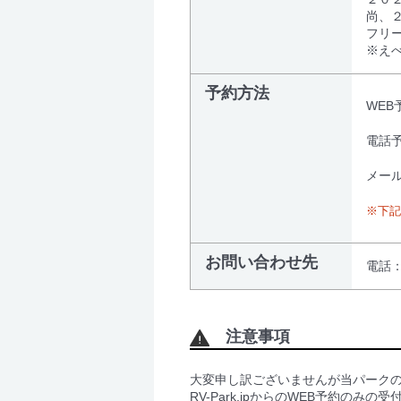
尚、
フリ
※え
予約方法
WEB
電話予
メール
※下記
お問い合わせ先
電話：0
注意事項
大変申し訳ございませんが当パーク
RV-Park.jpからのWEB予約のみ