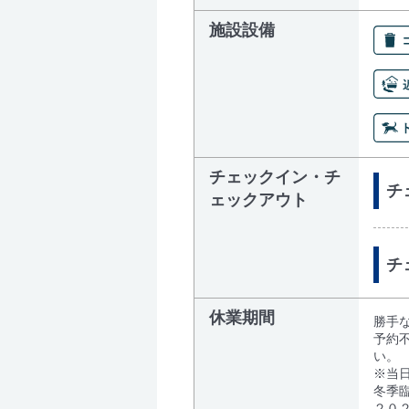
施設設備
チェックイン・チ
チェ
ェックアウト
チ
休業期間
勝手
予約不
い。
※当日
冬季
２０２