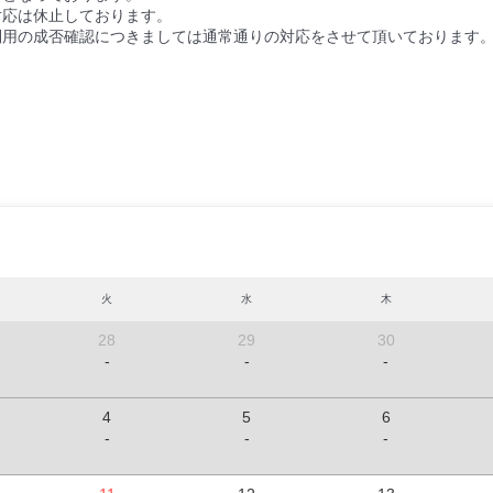
対応は休止しております。
利用の成否確認につきましては通常通りの対応をさせて頂いております
火
水
木
28
29
30
-
-
-
4
5
6
-
-
-