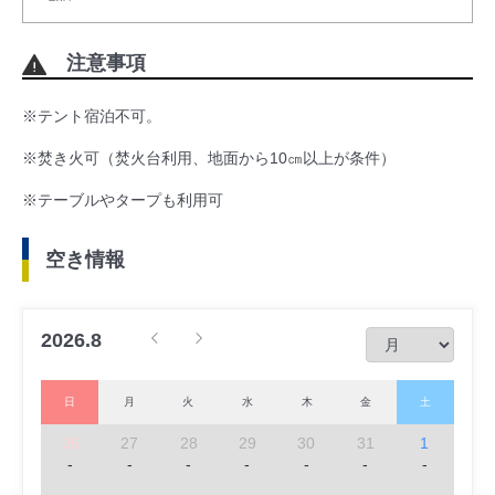
注意事項
※テント宿泊不可。
※焚き火可（焚火台利用、地面から10㎝以上が条件）
※テーブルやタープも利用可
空き情報
2026.8
日
月
火
水
木
金
土
26
27
28
29
30
31
1
-
-
-
-
-
-
-