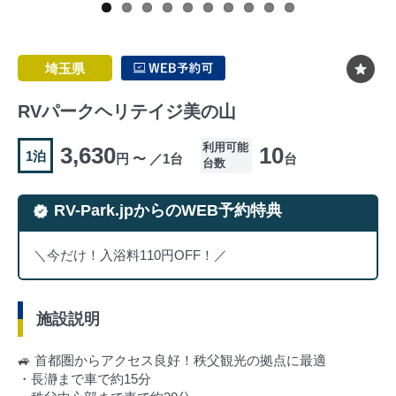
埼玉県
RVパークヘリテイジ美の山
利用可能
3,630
10
1泊
円 〜 ／1台
台
台数
RV-Park.jpからのWEB予約特典
＼今だけ！入浴料110円OFF！／
施設説明
🚙 首都圏からアクセス良好！秩父観光の拠点に最適
・長瀞まで車で約15分