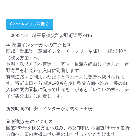
Googleマップを開く
〒3691412 埼玉県秩父郡皆野町皆野3415
🚗 花園インターからのアクセス
関越自動車道「花園インターチェンジ」を降り、国道140号
（秩父方面）へ。
長瀞・秩父方面へ直進し、寄居・長瀞を経由して進むと「皆
野寄居有料道路」入口に到着します。
有料道路をご利用いただくとスムーズに皆野へ抜けられま
す。皆野出口から国道140号を少し秩父方面へ進み、美の山
入口の案内看板に従って山道を上がると「いこいの村ヘリテ
イジ美の山」に到着します。
所要時間の目安：インターから約30〜40分
🚆 飯能からのアクセス
国道299号を秩父方面へ進み、秩父市街から国道140号を皆野
方面へ。案内看板に従い美の山へ登っていただけます。