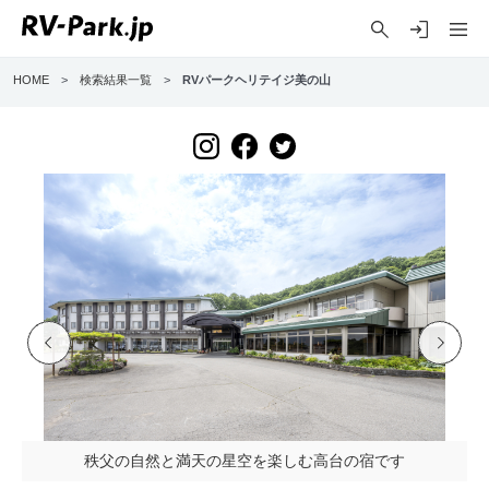
HOME
>
検索結果一覧
>
RVパークヘリテイジ美の山
Previo
Next
us
秩父の自然と満天の星空を楽しむ高台の宿です