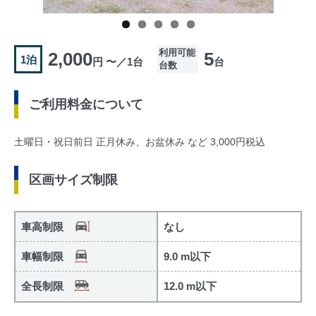
利用可能
2,000
5
1泊
円 〜／1台
台
台数
ご利用料金について
土曜日・祝日前日 正月休み、お盆休み など 3,000円税込
区画サイズ制限
車高制限
なし
車幅制限
9.0 m以下
全長制限
12.0 m以下