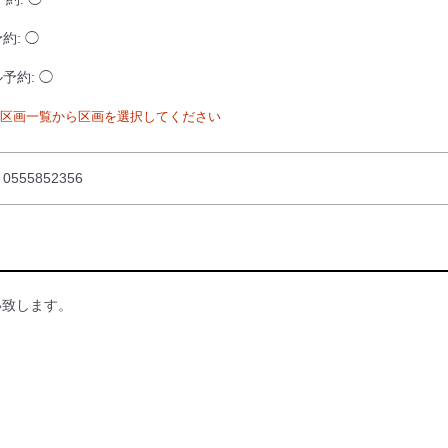
約: ◯
予約: ◯
区画一覧から区画を選択してください
555852356
い致します。