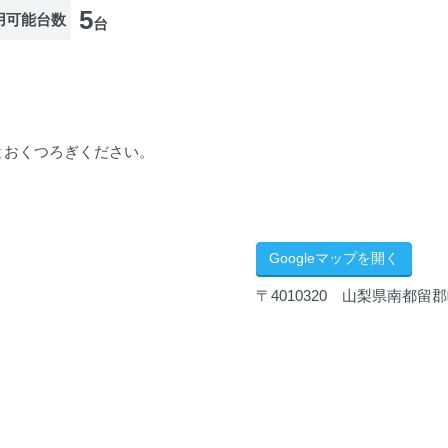
5
用可能台数
台
とおくつろぎください。
Googleマップを開く
〒4010320 山梨県南都留郡