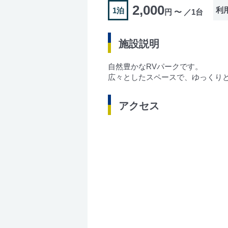
2,000
利
1泊
円 〜 ／1台
施設説明
自然豊かなRVパークです。
広々としたスペースで、ゆっくり
アクセス